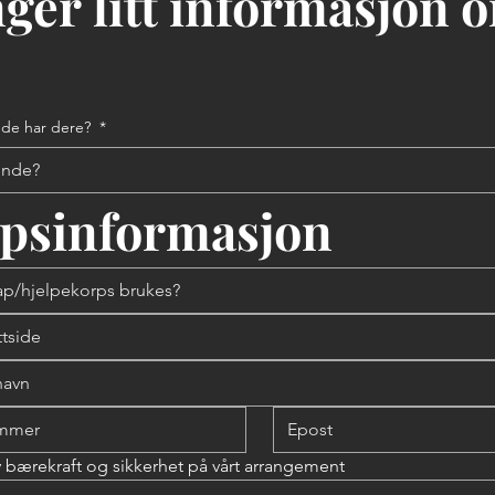
nger litt informasjon o
de har dere?
*
apsinformasjon
av bærekraft og sikkerhet på vårt arrangement