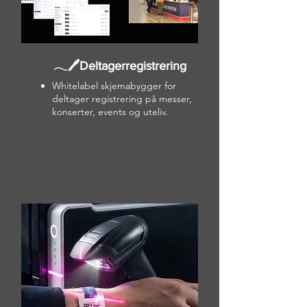
𓂃🖊Deltagerregistrering
Whitelabel skjemabygger for
deltager registrering på messer,
konserter, events og uteliv.