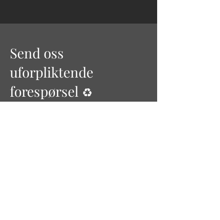
Send oss
uforpliktende
forespørsel
♻
Ta kontakt for mer informasjon om
våre produkter og tjenester for økt
trygghet, og sammfunnsikkerhet på
events.
First Name