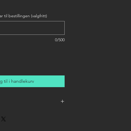
til bestillingen (valgfritt)
0/500
 til i handlekurv
alle (one size fits all)
ag: 15x350mm + 30x25mm
lert plast
RPET