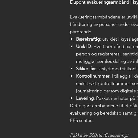
Dupont evakueringsarmbånd i krys
Evakueringsarmbåndene er utviklet
håndtering av personer under eva
pårørende
Bærekraftig
: utviklet i kryssl
Unik ID
: Hvert armbånd har en
person og registreres i sannt
muliggjør sømløs deling av i
Sikker lås
: Utstyrt med silikon
Kontrollnummer
: I tillegg ti
unikt trykt kontrollnummer, so
journalføring dersom digitale s
Levering
: Pakket i enheter på 
Dette gjør armbåndene til et pålit
evakuering og beredskap samt gir
EPS senter.
Pakke av 500stk (Evakuering)