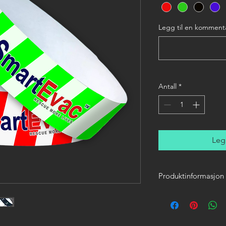
Legg til en kommentar 
Antall
*
Legg
Produktinformasjon
En størrelse passer 
Lengde/bredde/t
Materiale: Resirku