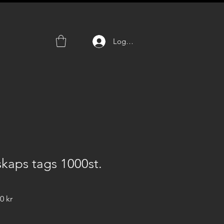
Logg inn
kaps tags 1000st.
Salgspris
0 kr