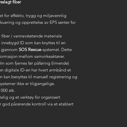
Lås/ID tag: Monter
slagt fiber
 for effektiv, trygg og miljøvennlig
kuering og opprettelse av EPS senter for
agt fiber i vannavstøtende materiale
 innebygd ID som kan knyttes til en
id gjennom
SOS Rescue
-systemet. Dette
nformasjon mellom samvirkeaktører.
film som fjernes før påføring (limende)
l den digitale ID-en har hvert armbånd et
m kan benyttes til manuell registrering og
ystemer ikke er tilgjengelige.
1000 stk.
elig og et verktøy for organisert
 god pårørende kontroll via et etablert