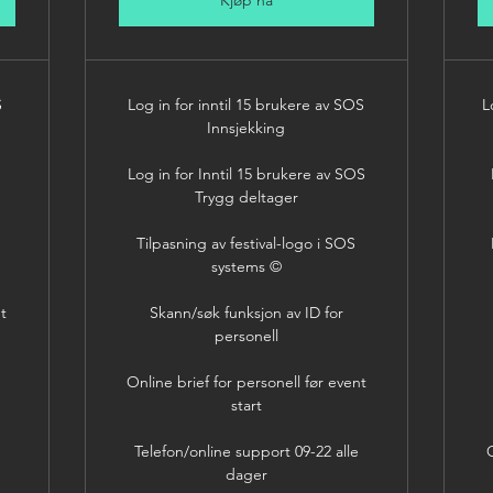
Kjøp nå
S
Log in for inntil 15 brukere av SOS
L
Innsjekking
Log in for Inntil 15 brukere av SOS
Trygg deltager
Tilpasning av festival-logo i SOS
systems ©
nt
Skann/søk funksjon av ID for
personell
Online brief for personell før event
start
Telefon/online support 09-22 alle
O
dager