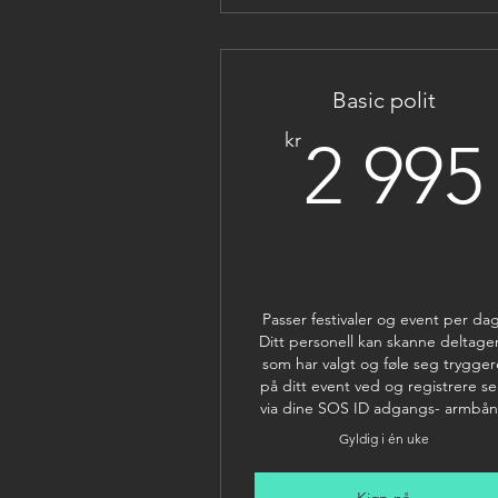
Basic polit
kr
2 995
Passer festivaler og event per da
Ditt personell kan skanne deltage
som har valgt og føle seg trygger
på ditt event ved og registrere s
via dine SOS ID adgangs- armbå
Gyldig i én uke