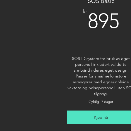
SOS Basic
8
kr
895
SOS ID system for bruk av eget
personell inkludert validerte
armbånd i deres eget design.
Passer for små/mellomstore
arrangører med egne/innleide
vektere og helsepersonell uten S
tilgang.
Gyldig i 7 dager
Kjøp nå