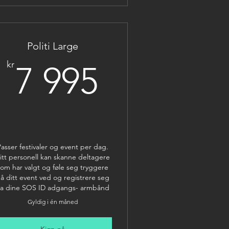
Politi Large
5kr
7 995kr
kr
7 995
asser festivaler og event per dag.
itt personell kan skanne deltagere
som har valgt og føle seg tryggere
å ditt event ved og registrere seg
ia dine SOS ID adgangs- armbånd
Gyldig i én måned