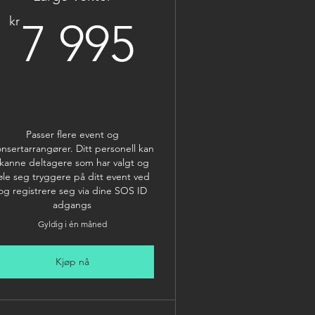
5kr
7 995kr
kr
7 995
Passer flere event og
nsertarrangører. Ditt personell kan
kanne deltagere som har valgt og
øle seg tryggere på ditt event ved
og registrere seg via dine SOS ID
adgangs
Gyldig i én måned
Kjøp nå