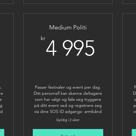
Medium Politi
2 995kr
4 99
kr
4 995
g.
Passer festivaler og event per dag.
P
re
Ditt personell kan skanne deltagere
D
e
som har valgt og føle seg tryggere
eg
på ditt event ved og registrere seg
p
nd
via dine SOS ID adgangs- armbånd
v
Gyldig i 2 uker