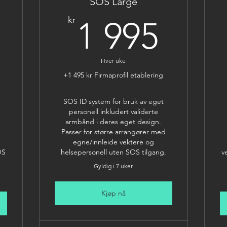
SOS Large
95kr
1 99
kr
1 995
Hver uke
+1 495 kr Firmaprofil etablering
SOS ID system for bruk av eget
personell inkludert validerte
armbånd i deres eget design.
Passer for større arrangører med
egne/innleide vektere og
OS
helsepersonell uten SOS tilgang.
v
Gyldig i 7 uker
Kjøp nå