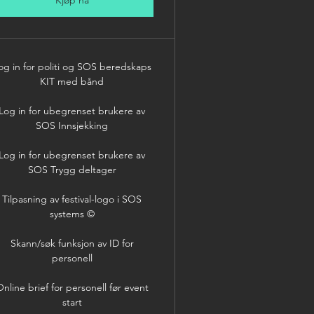
Kjøp nå
og in for politi og SOS beredskaps
KIT med bånd
Log in for ubegrenset brukere av
SOS Innsjekking
Log in for ubegrenset brukere av
SOS Trygg deltager
Tilpasning av festival-logo i SOS
systems ©
Skann/søk funksjon av ID for
personell
nline brief for personell før event
start