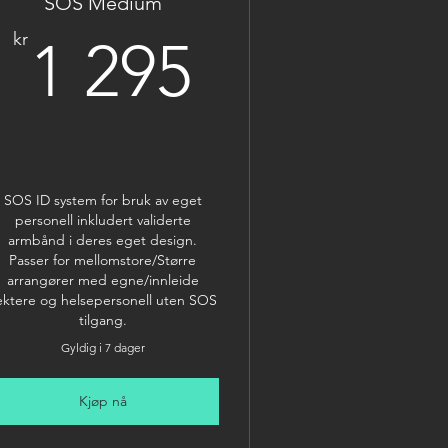
SOS Medium
5kr
1 295kr
kr
1 295
SOS ID system for bruk av eget
personell inkludert validerte
armbånd i deres eget design.
Passer for mellomstore/Større
arrangører med egne/innleide
ektere og helsepersonell uten SOS
tilgang.
Gyldig i 7 dager
Kjøp nå