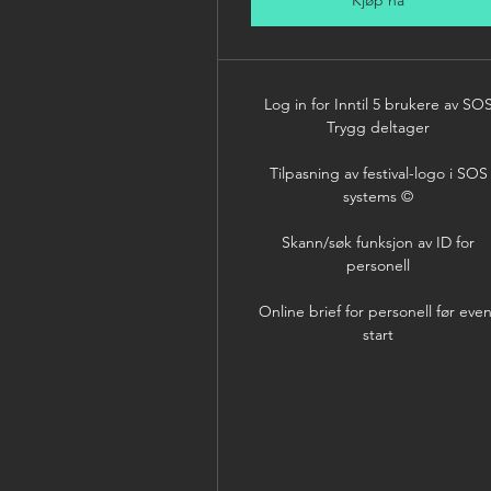
Kjøp nå
Log in for Inntil 5 brukere av SO
Trygg deltager
Tilpasning av festival-logo i SOS
systems ©
Skann/søk funksjon av ID for
personell
Online brief for personell før eve
start