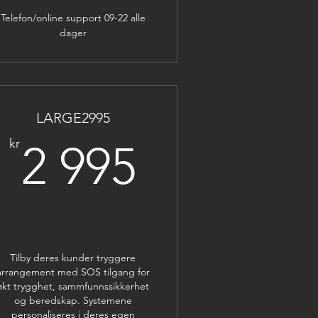
Telefon/online support 09-22 alle
dager
LARGE2995
5kr
2 995kr
kr
2 995
Tilby deres kunder tryggere
arrangement med SOS tilgang for
økt trygghet, sammfunnssikkerhet
og beredskap. Systemene
personaliseres i deres egen