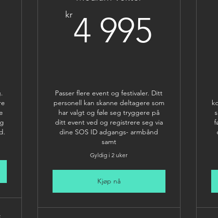
2 995kr
4 99
kr
4 995
g.
Passer flere event og festivaler. Ditt
re
personell kan skanne deltagere som
ko
e
har valgt og føle seg tryggere på
s
eg
ditt event ved og registrere seg via
f
d.
dine SOS ID adgangs- armbånd
samt
Gyldig i 2 uker
Kjøp nå
S