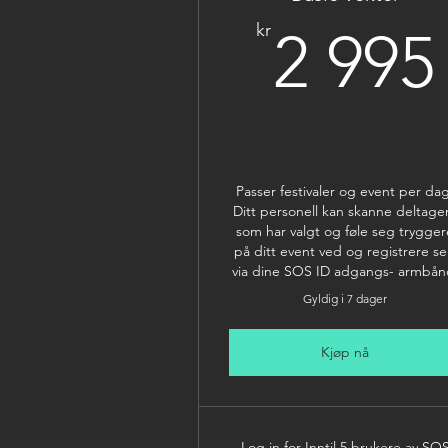
kr
2 995
Passer festivaler og event per da
Ditt personell kan skanne deltage
som har valgt og føle seg trygger
på ditt event ved og registrere s
via dine SOS ID adgangs- armbån
Gyldig i 7 dager
Kjøp nå
Log in for Inntil 5 brukere av SO