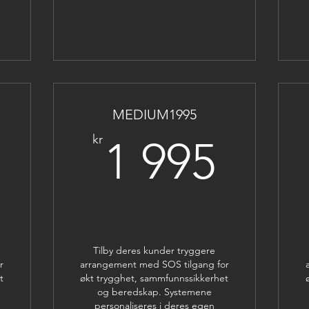
MEDIUM1995
1 295kr
1 99
kr
1 995
Tilby deres kunder tryggere
r
arrangement med SOS tilgang for
t
økt trygghet, sammfunnssikkerhet
og beredskap. Systemene
personaliseres i deres egen