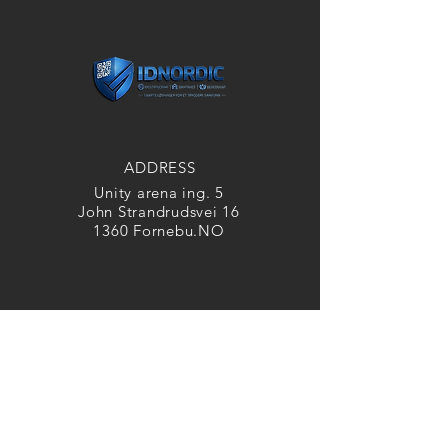
ADDRESS
Unity arena ing. 5
John Strandrudsvei 16
1360 Fornebu.NO
CONTACT
Telefon:
+47 4142 0708
Telefon : +47 9346 9058
Support : +47 4040 2636
info@idnordic.no