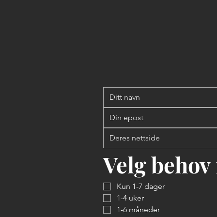
Velg behov 
Kun 1-7 dager      
1-4 uker   
1-6 måneder