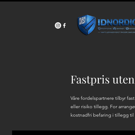
Fastpris uten
Våre fordelspartnere tilbyr fa
eller risiko tillegg. For arran
kostnadfri befaring i tillegg t