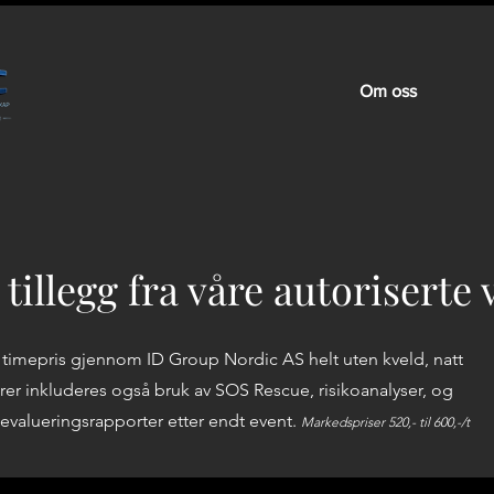
Om oss
 tillegg fra våre autoriserte
st timepris gjennom ID Group Nordic AS helt uten kveld, natt
gører inkluderes også bruk av SOS Rescue, risikoanalyser, og
il evalueringsrapporter etter endt event.
Markedspriser 520,- til 600,-/t