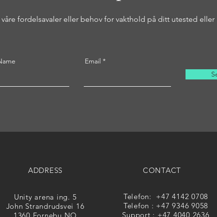
våre fordelsavaler eller behov for vakthold på ditt utested elle
 Name
Email
S
ADDRESS
CONTACT
Telefon: +47 4142 0708
Unity arena ing. 5
Telefon : +47 9346 9058
John Strandrudsvei 16
Support : +47 4040 2636
1360 Fornebu.NO