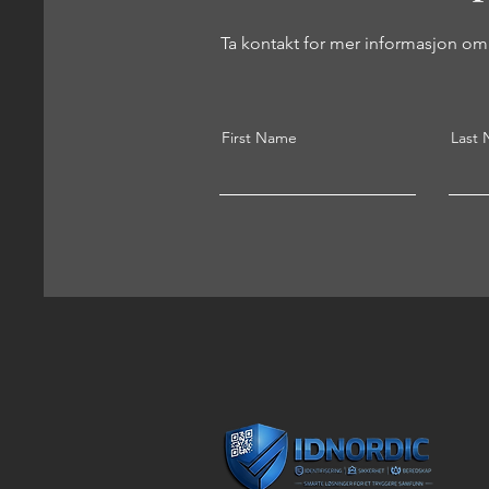
Ta kontakt for mer informasjon om 
First Name
Last