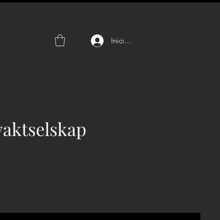
Iniciar sesión
 vaktselskap