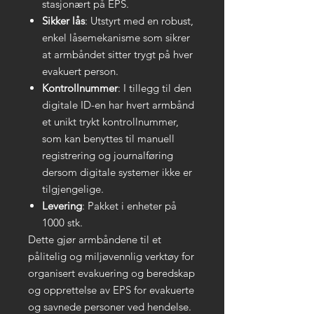
stasjonært på EPS.
Sikker lås
: Utstyrt med en robust,
enkel låsemekanisme som sikrer
at armbåndet sitter trygt på hver
evakuert person.
Kontrollnummer
: I tillegg til den
digitale ID-en har hvert armbånd
et unikt trykt kontrollnummer,
som kan benyttes til manuell
registrering og journalføring
dersom digitale systemer ikke er
tilgjengelige.
Levering
: Pakket i enheter på
1000 stk.
Dette gjør armbåndene til et
pålitelig og miljøvennlig verktøy for
organisert evakuering og beredskap
og opprettelse av EPS for evakuerte
og savnede personer ved hendelse.