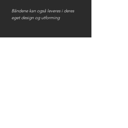
Båndene kan også leveres i deres
eget design og utforming
Produktinformasjon
En størrelse passer alle (one size
fits all)
Lengde/bredde/tag: 15x350mm +
30x25mm
Materiale: Resirkulert plast
RPET
Lås/ID tag: Montert til bånd