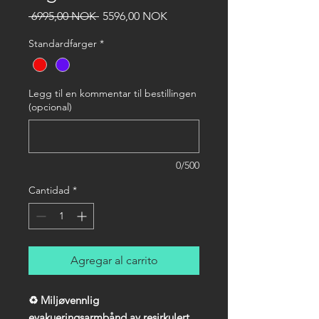
Precio
Precio
 6995,00 NOK 
5596,00 NOK
de
oferta
Standardfarger
*
Legg til en kommentar til bestillingen
(opcional)
0/500
Cantidad
*
Agregar al carrito
♻️ Miljøvennlig
evakueringsarmbånd av resirkulert