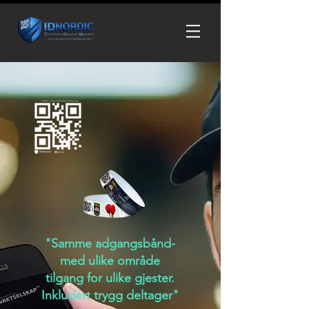
"Samme adgangsbånd-
med ulike område
tilgang for ulike gjester.
Inkludert trygg deltager"