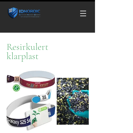
Resirkulert
klarplast