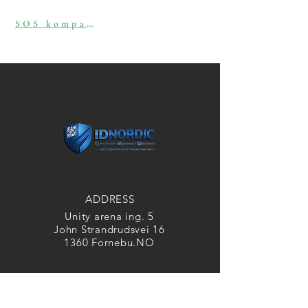
SOS kompatibelt
ADDRESS
Unity arena ing. 5
John Strandrudsvei 16
1360 Fornebu.NO
CONTACT