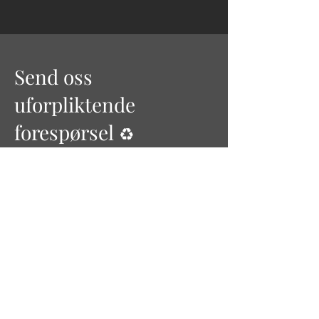
Send oss
uforpliktende
forespørsel
♻
Ta kontakt for mer informasjon om
våre produkter og tjenester for økt
trygghet, og sammfunnsikkerhet på
events.
First Name