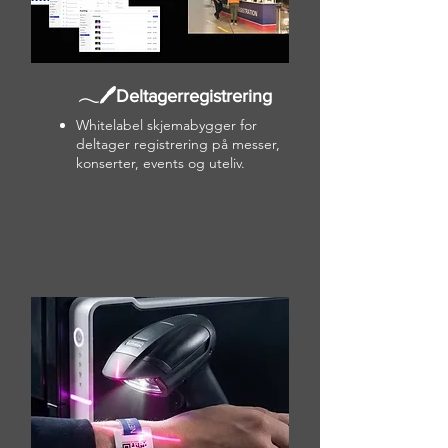
𓂃🖊Deltagerregistrering
Whitelabel skjemabygger for
deltager registrering på messer,
konserter, events og uteliv.