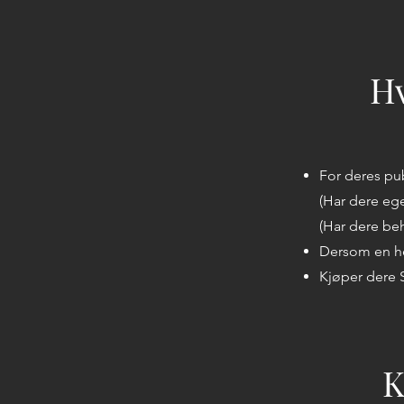
Hv
For deres pu
(Har dere ege
(Har dere beh
Dersom en he
Kjøper dere 
K