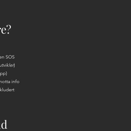
re?
pen SOS
tvikler
)
app)
otta info
kludert
nd