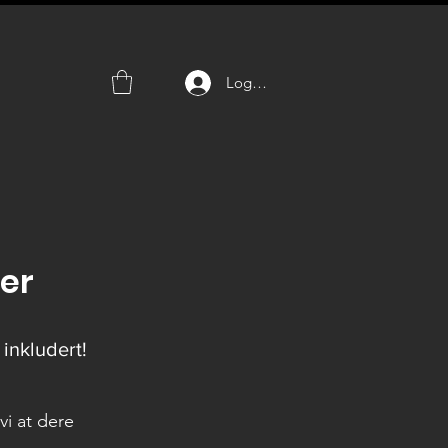
Logg inn
er
 inkludert!
vi at dere