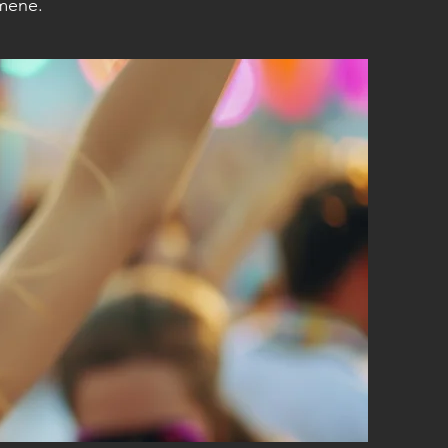
emene.