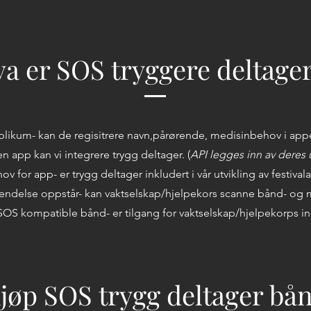
a er SOS tryggere deltage
blikum- kan de regisitrere navn,pårørende, medisinbehov i ap
n app kan vi integrere trygg deltager. (
API legges inn av deres u
ov for app- er trygg deltager inkludert i vår utvikling av festival
ndelse oppstår- kan vaktselskap/hjelpekors scanne bånd- og m
SOS kompatible bånd- er tilgang for vaktselskap/hjelpekorps in
jøp SOS trygg deltager bå